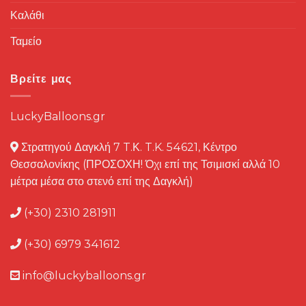
Καλάθι
Ταμείο
Βρείτε μας
LuckyBalloons.gr
Στρατηγού Δαγκλή 7 T.Κ. T.K. 54621, Κέντρο
Θεσσαλονίκης (ΠΡΟΣΟΧΗ! Όχι επί της Τσιμισκί αλλά 10
μέτρα μέσα στο στενό επί της Δαγκλή)
(+30) 2310 281911
(+30) 6979 341612
info@luckyballoons.gr