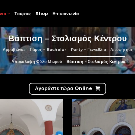
νια
Τούρτες
Shop
Επικοινωνία
Βάπτιση – Στολισμός Κέντρου
Αρραβώνας
Γάμος – Bachelor
Party – Γεννέθλια
Αποφήτηση 
Αποκάλυψη Φύλο Μωρού
Βάπτιση – Στολισμός Κέντρου
Αγοράστε τώρα Online