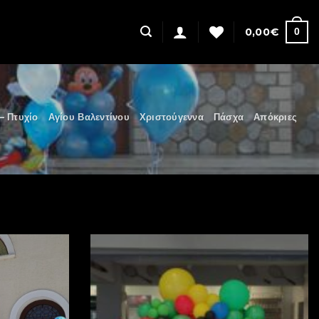
0,00
€
0
– Πτυχίο
Αγίου Βαλεντίνου
Χριστούγεννα
Πάσχα
Απόκριες