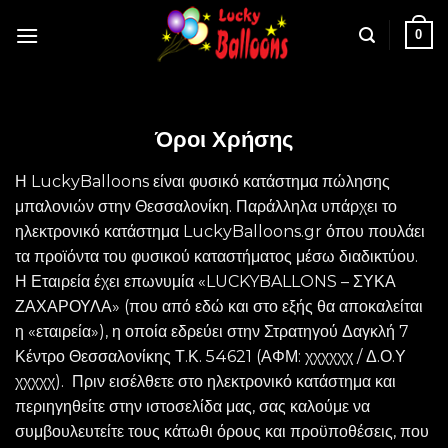
Skip
0
to
content
Όροι Χρήσης
Η LuckyBalloons είναι φυσικό κατάστημα πώλησης
μπαλονιών στην Θεσσαλονίκη. Παράλληλα υπάρχει το
ηλεκτρονικό κατάστημα LuckyBalloons.gr όπου πουλάει
τα προϊόντα του φυσικού καταστήματος μέσω διαδικτύου.
Η Εταιρεία έχει επωνυμία «LUCKYBALLONS – ΣΥΚΑ
ΖΑΧΑΡΟΥΛΑ» (που από εδώ και στο εξής θα αποκαλείται
η «εταιρεία»), η οποία εδρεύει στην Στρατηγού Δαγκλή 7
Κέντρο Θεσσαλονίκης Τ.Κ. 54621 (ΑΦΜ: χχχχχχ / Δ.Ο.Υ
χχχχχ). Πριν εισέλθετε στο ηλεκτρονικό κατάστημα και
περιηγηθείτε στην ιστοσελίδα μας, σας καλούμε να
συμβουλευτείτε τους κάτωθι όρους και προϋποθέσεις, που