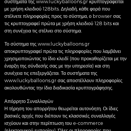
συστήματα της www.luckyballoons.gr κρυπτογραφείται
με χρήση κλειδιού 128bits. Δηλαδή, κάθε φορά που
στέλνετε πληροφορίες προς το σύστημα, ο browser σας
τις κρυπτογραφεί πρώτα με χρήση κλειδιού 128 bits και
στη συνέχεια τις στέλνει στο σύστημα.
Το σύστημα της www.luckyballoons.gr
αποκρυπτογραφεί πρώτα τις πληροφορίες που λαμβάνει
χρησιμοποιώντας το ίδιο κλειδί (που προκαθορίζεται με την
έναρξη της σύνδεσής σας με την υπηρεσία) και στη
συνέχεια τις επεξεργάζεται. Τα συστήματα της
www.luckyballoons.gr σας αποστέλλουν πληροφορίες
ακολουθώντας την ίδια διαδικασία κρυπτογράφησης.
Απόρρητο Συναλλαγών
Η τήρηση του απορρήτου θεωρείται αυτονόητη. Οι ίδιες
βασικές αρχές που διέπουν τις κλασσικές συναλλαγές
ισχύουν και στην περίπτωση του e-commerce
(ηλεκτρονικού εμπορίου). Όλες οι πληροφορίες που