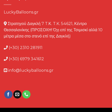
LuckyBalloons.gr
Στρατηγού Δαγκλή 7 T.Κ. T.K. 54621, Κέντρο
Θεσσαλονίκης (ΠΡΟΣΟΧΗ! Όχι επί της Τσιμισκί αλλά 10
μέτρα μέσα στο στενό επί της Δαγκλή)
(+30) 2310 281911
(+30) 6979 341612
info@luckyballoons.gr