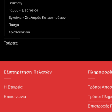
Βάπτιση
Γάμος - Bachelor
Εγκαίνια - Στολισμός Καταστημάτων
Πάσχα
Χριστούγεννα
Τούρτες
Εξυπηρέτηση Πελατών
Πληροφορί
Η Εταιρεία
Τρόποι Αποσ
Επικοινωνία
Τρόποι Πλη
Επιστροφές 