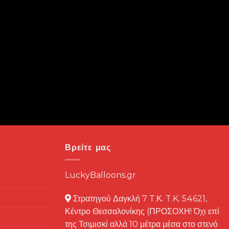
Βρείτε μας
LuckyBalloons.gr
Στρατηγού Δαγκλή 7 T.Κ. T.K. 54621,
Κέντρο Θεσσαλονίκης (ΠΡΟΣΟΧΗ! Όχι επί
της Τσιμισκί αλλά 10 μέτρα μέσα στο στενό