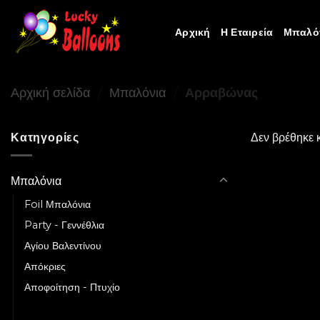
Skip
to
Αρχική
Η Εταιρεία
Μπαλό
content
Αρχική σελίδα
/
Μπαλόνια
/
Αρραβώνας
Κατηγορίες
Δεν βρέθηκε κ
Μπαλόνια
Foil Μπαλόνια
Party - Γεννέθλια
Αγίου Βαλεντίνου
Απόκριες
Αποφοίτηση - Πτυχίο
Αρραβώνας