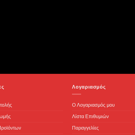
ες
Λογαριασμός
τολής
Ο Λογαριασμός μου
ρωμής
Λίστα Επιθυμιών
Προϊόντων
Παραγγελίες